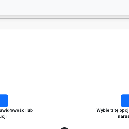
rawidłowości lub
Wybierz tę opcj
ucji
naru