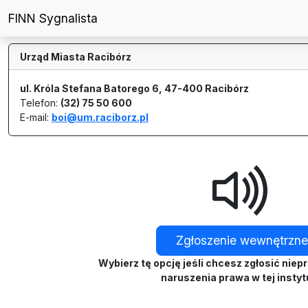
FINN Sygnalista
Przejdź do głównej treści
Urząd Miasta Racibórz
ul. Króla Stefana Batorego 6, 47-400 Racibórz
Telefon:
(32) 75 50 600
E-mail:
boi@um.raciborz.pl
Strona główna
Zgłoszenie wewnętrzne
Wybierz tę opcję jeśli chcesz zgłosić niep
naruszenia prawa w tej instyt